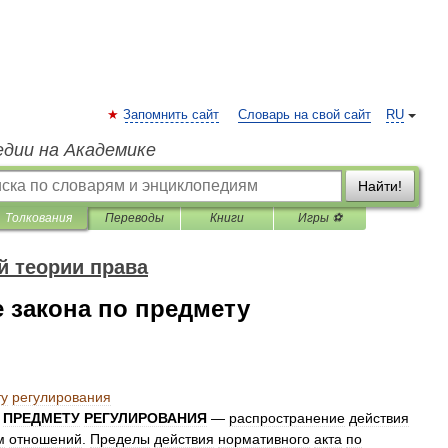
Запомнить сайт
Словарь на свой сайт
RU
едии на Академике
Найти!
Толкования
Переводы
Книги
Игры ⚽
 теории права
 закона по предмету
ту
регулирования
ПРЕДМЕТУ
РЕГУЛИРОВАНИЯ
—
распространение
действия
м
отношений
.
Пределы
действия
нормативного
акта
по