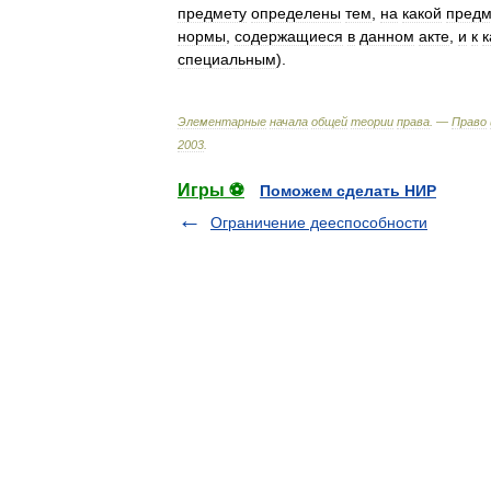
предмету
определены
тем
,
на
какой
предм
нормы
,
содержащиеся
в
данном
акте
,
и
к
к
специальным
).
Элементарные
начала
общей
теории
права
. —
Право
2003
.
Игры ⚽
Поможем сделать НИР
Ограничение дееспособности