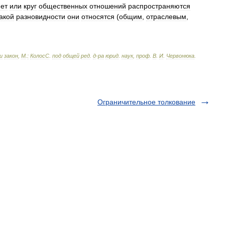
ет
или
круг
общественных
отношений
распространяются
акой
разновидности
они
относятся
(
общим
,
отраслевым
,
и
закон
,
М
.
:
КолосС
.
под
общей
ред
.
д
-
ра
юрид
.
наук
,
проф
.
В
.
И
.
Червонюка
.
Ограничительное толкование