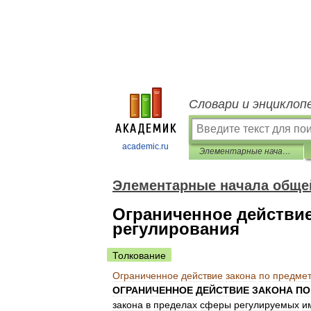
Словари и энциклоп
academic.ru
Элементарные начала общей теории права
Элементарные начала общей
Ограниченное действие
регулирования
Толкование
Ограниченное
действие
закона
по
предме
ОГРАНИЧЕННОЕ
ДЕЙСТВИЕ
ЗАКОНА
ПО
закона
в
пределах
сферы
регулируемых
и